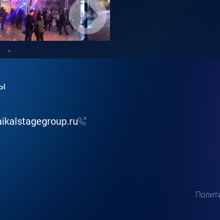
ты
ikalstagegroup.ru
Полит